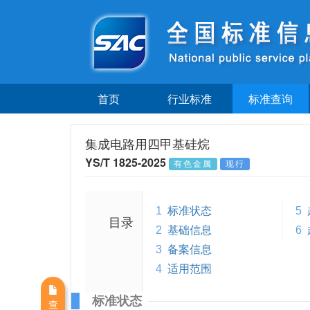
首页
行业标准
标准查询
集成电路用四甲基硅烷
YS/T 1825-2025
有色金属
现行
1
标准状态
5
目录
2
基础信息
6
3
备案信息
4
适用范围
标准状态
查