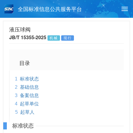
全国标准信息公共服务平台
Togg
navi
首页
行业标准
标准查询
液压球阀
JB/T 15355-2025
机械
现行
月报查询
标准公告查询
帮助中心
目录
1
标准状态
2
基础信息
3
备案信息
4
起草单位
5
起草人
标准状态