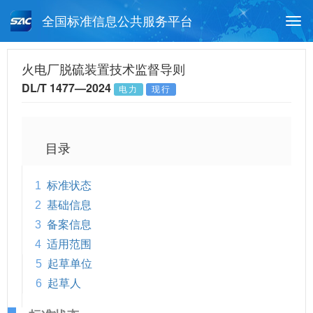
全国标准信息公共服务平台
Togg
navi
首页
行业标准
标准查询
火电厂脱硫装置技术监督导则
DL/T 1477—2024
电力
现行
月报查询
标准公告查询
帮助中心
目录
1
标准状态
2
基础信息
3
备案信息
4
适用范围
5
起草单位
6
起草人