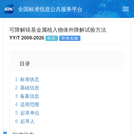
全国标准信息公共服务平台
Togg
navi
首页
行业标准
标准查询
可降解镁基金属植入物体外降解试验方法
YY/T 2009-2026
医药
即将实施
月报查询
标准公告查询
帮助中心
目录
1
标准状态
2
基础信息
3
备案信息
4
适用范围
5
起草单位
6
起草人