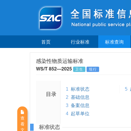
首页
行业标准
标准查询
感染性物质运输标准
WS/T 852—2025
卫生
现行
1
标准状态
5
目录
2
基础信息
3
备案信息
4
起草单位
查
看
标准状态
文