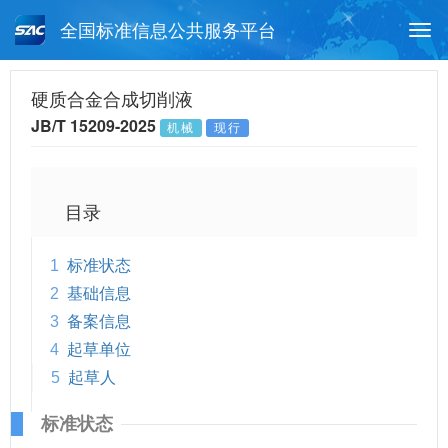
全国标准信息公共服务平台
Togg
navi
首页
行业标准
标准查询
硬质合金合成切削液
JB/T 15209-2025
机械
现行
月报查询
标准公告查询
帮助中心
目录
1
标准状态
2
基础信息
3
备案信息
4
起草单位
5
起草人
标准状态