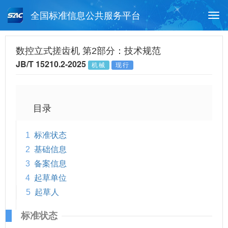
全国标准信息公共服务平台
Togg
navi
首页
行业标准
标准查询
数控立式搓齿机 第2部分：技术规范
JB/T 15210.2-2025
机械
现行
月报查询
标准公告查询
帮助中心
目录
1
标准状态
2
基础信息
3
备案信息
4
起草单位
5
起草人
标准状态