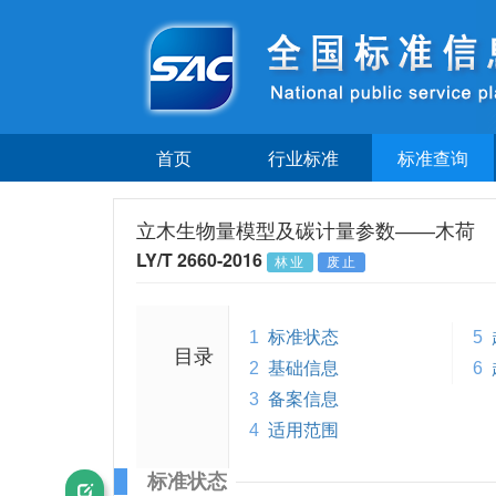
首页
行业标准
标准查询
立木生物量模型及碳计量参数——木荷
LY/T 2660-2016
林业
废止
1
标准状态
5
目录
2
基础信息
6
3
备案信息
4
适用范围
标准状态