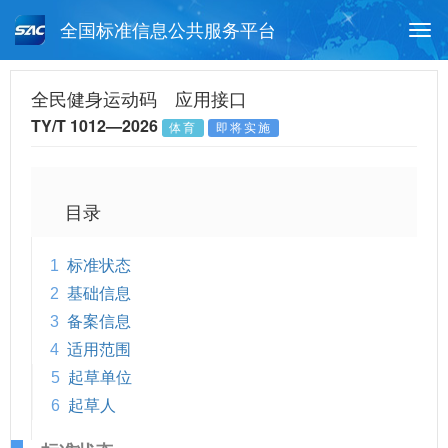
全国标准信息公共服务平台
Togg
navi
首页
行业标准
标准查询
全民健身运动码 应用接口
TY/T 1012—2026
体育
即将实施
月报查询
标准公告查询
帮助中心
目录
1
标准状态
2
基础信息
3
备案信息
4
适用范围
5
起草单位
6
起草人