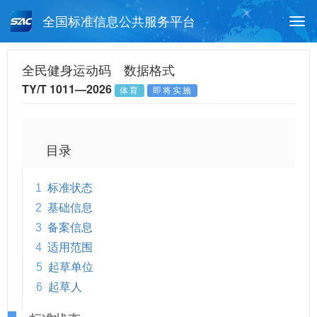
全国标准信息公共服务平台
Togg
navi
首页
行业标准
标准查询
全民健身运动码 数据格式
TY/T 1011—2026
体育
即将实施
月报查询
标准公告查询
帮助中心
目录
1
标准状态
2
基础信息
3
备案信息
4
适用范围
5
起草单位
6
起草人