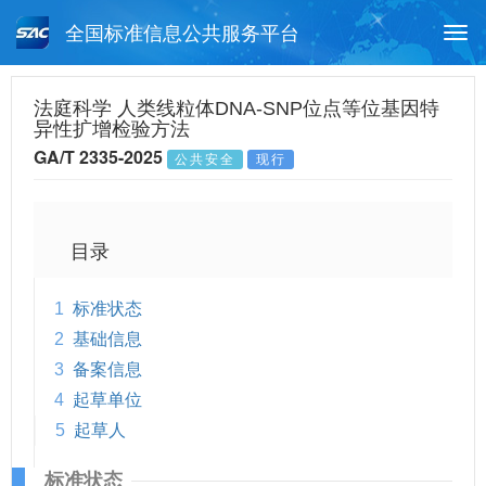
全国标准信息公共服务平台
Togg
navi
首页
行业标准
标准查询
法庭科学 人类线粒体DNA-SNP位点等位基因特
异性扩增检验方法
月报查询
标准公告查询
帮助中心
GA/T 2335-2025
公共安全
现行
目录
1
标准状态
2
基础信息
3
备案信息
4
起草单位
5
起草人
标准状态