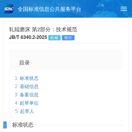
全国标准信息公共服务平台
Togg
navi
首页
行业标准
标准查询
轧辊磨床 第2部分：技术规范
JB/T 6340.2-2025
机械
现行
月报查询
标准公告查询
帮助中心
目录
1
标准状态
2
基础信息
3
备案信息
4
起草单位
5
起草人
标准状态