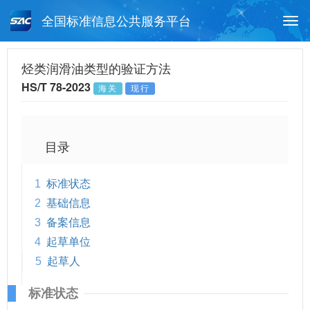
全国标准信息公共服务平台
Togg
navi
首页
行业标准
标准查询
烃类润滑油类型的验证方法
HS/T 78-2023
海关
现行
月报查询
标准公告查询
帮助中心
目录
1
标准状态
2
基础信息
3
备案信息
4
起草单位
5
起草人
标准状态