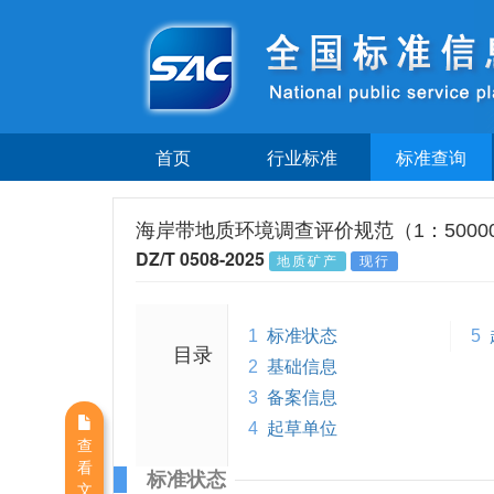
首页
行业标准
标准查询
海岸带地质环境调查评价规范（1：5000
DZ/T 0508-2025
地质矿产
现行
1
标准状态
5
目录
2
基础信息
3
备案信息
4
起草单位
查
看
标准状态
文