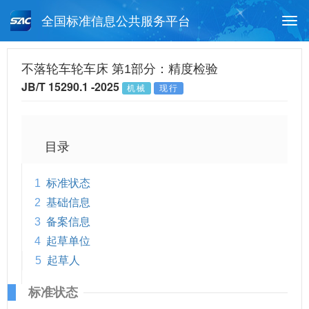
全国标准信息公共服务平台
Togg
navi
首页
行业标准
标准查询
不落轮车轮车床 第1部分：精度检验
JB/T 15290.1 -2025
机械
现行
月报查询
标准公告查询
帮助中心
目录
1
标准状态
2
基础信息
3
备案信息
4
起草单位
5
起草人
标准状态