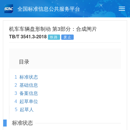
全国标准信息公共服务平台
Togg
navi
首页
行业标准
标准查询
机车车辆盘形制动 第3部分：合成闸片
TB/T 3541.3-2018
铁路
废止
月报查询
标准公告查询
帮助中心
目录
1
标准状态
2
基础信息
3
备案信息
4
起草单位
5
起草人
标准状态