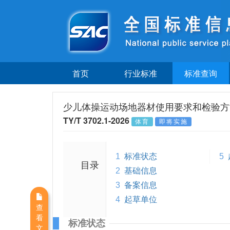
首页
行业标准
标准查询
少儿体操运动场地器材使用要求和检验方
TY/T 3702.1-2026
体育
即将实施
1
标准状态
5
目录
2
基础信息
3
备案信息
4
起草单位
查
看
标准状态
文