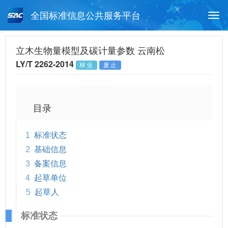
全国标准信息公共服务平台
Togg
navi
首页
行业标准
标准查询
立木生物量模型及碳计量参数 云南松
LY/T 2262-2014
林业
废止
月报查询
标准公告查询
帮助中心
目录
1
标准状态
2
基础信息
3
备案信息
4
起草单位
5
起草人
标准状态