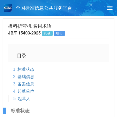
全国标准信息公共服务平台
Togg
navi
首页
行业标准
标准查询
板料折弯机 名词术语
JB/T 15403-2025
机械
现行
月报查询
标准公告查询
帮助中心
目录
1
标准状态
2
基础信息
3
备案信息
4
起草单位
5
起草人
标准状态