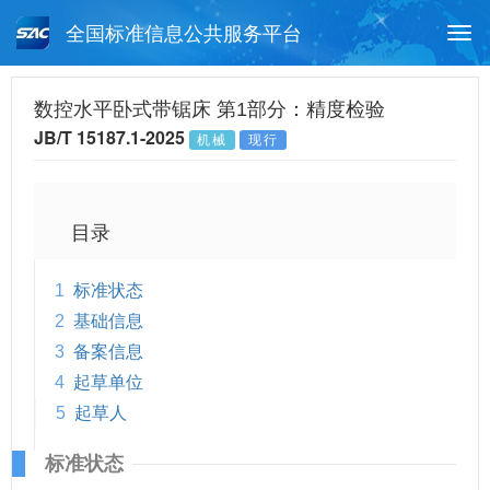
全国标准信息公共服务平台
Togg
navi
首页
行业标准
标准查询
数控水平卧式带锯床 第1部分：精度检验
JB/T 15187.1-2025
机械
现行
月报查询
标准公告查询
帮助中心
目录
1
标准状态
2
基础信息
3
备案信息
4
起草单位
5
起草人
标准状态