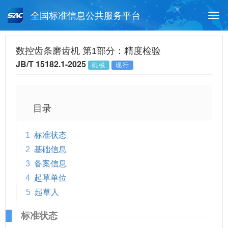
全国标准信息公共服务平台
Togg
navi
首页
行业标准
标准查询
数控齿条磨齿机 第1部分：精度检验
JB/T 15182.1-2025
机械
现行
月报查询
标准公告查询
帮助中心
目录
1
标准状态
2
基础信息
3
备案信息
4
起草单位
5
起草人
标准状态