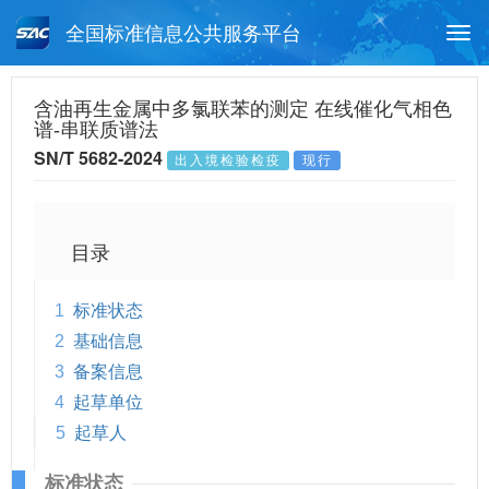
全国标准信息公共服务平台
Togg
navi
首页
行业标准
标准查询
含油再生金属中多氯联苯的测定 在线催化气相色
谱-串联质谱法
月报查询
标准公告查询
帮助中心
SN/T 5682-2024
出入境检验检疫
现行
目录
1
标准状态
2
基础信息
3
备案信息
4
起草单位
5
起草人
标准状态