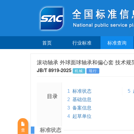
首页
行业标准
标准查询
滚动轴承 外球面球轴承和偏心套 技术规
JB/T 8919-2025
机械
现行
1
标准状态
5
目录
2
基础信息
3
备案信息
4
起草单位
标准状态
查