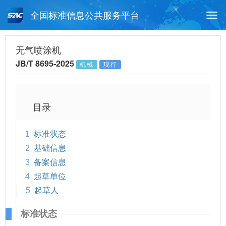
全国标准信息公共服务平台
Togg
navi
首页
行业标准
标准查询
无气喷涂机
JB/T 8695-2025
机械
现行
月报查询
标准公告查询
帮助中心
目录
1
标准状态
2
基础信息
3
备案信息
4
起草单位
5
起草人
标准状态