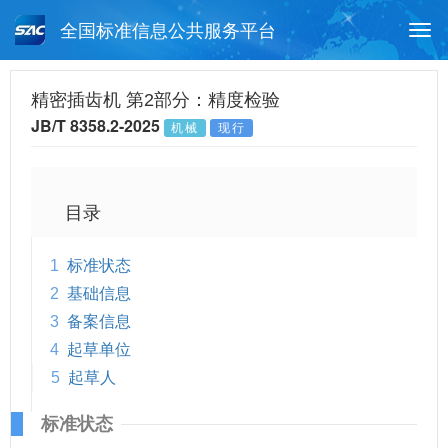
全国标准信息公共服务平台
Togg
navi
首页
行业标准
标准查询
精密插齿机 第2部分：精度检验
JB/T 8358.2-2025
机械
现行
月报查询
标准公告查询
帮助中心
目录
1
标准状态
2
基础信息
3
备案信息
4
起草单位
5
起草人
标准状态