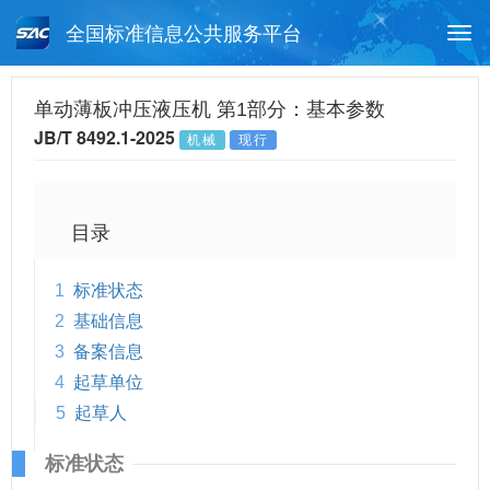
全国标准信息公共服务平台
Togg
navi
首页
行业标准
标准查询
单动薄板冲压液压机 第1部分：基本参数
JB/T 8492.1-2025
机械
现行
月报查询
标准公告查询
帮助中心
目录
1
标准状态
2
基础信息
3
备案信息
4
起草单位
5
起草人
标准状态