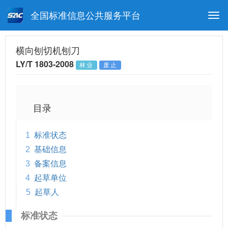
全国标准信息公共服务平台
Togg
navi
首页
行业标准
标准查询
横向刨切机刨刀
LY/T 1803-2008
林业
废止
月报查询
标准公告查询
帮助中心
目录
1
标准状态
2
基础信息
3
备案信息
4
起草单位
5
起草人
标准状态