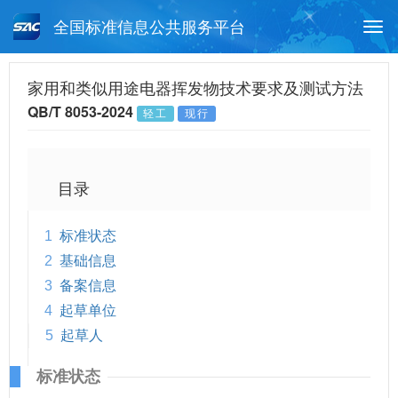
全国标准信息公共服务平台
Togg
navi
首页
行业标准
标准查询
家用和类似用途电器挥发物技术要求及测试方法
QB/T 8053-2024
轻工
现行
月报查询
标准公告查询
帮助中心
目录
1
标准状态
2
基础信息
3
备案信息
4
起草单位
5
起草人
标准状态