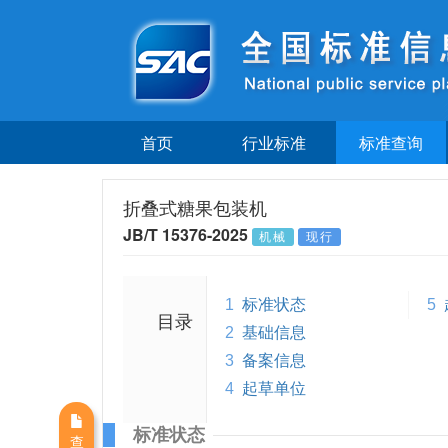
首页
行业标准
标准查询
折叠式糖果包装机
JB/T 15376-2025
机械
现行
1
标准状态
5
目录
2
基础信息
3
备案信息
4
起草单位
标准状态
查