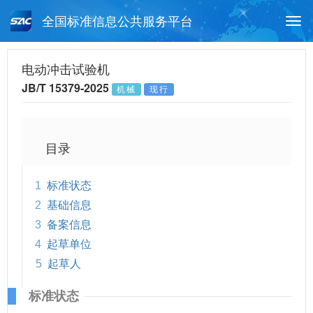
全国标准信息公共服务平台
Togg
navi
首页
行业标准
标准查询
电动冲击试验机
JB/T 15379-2025
机械
现行
月报查询
标准公告查询
帮助中心
目录
1
标准状态
2
基础信息
3
备案信息
4
起草单位
5
起草人
标准状态