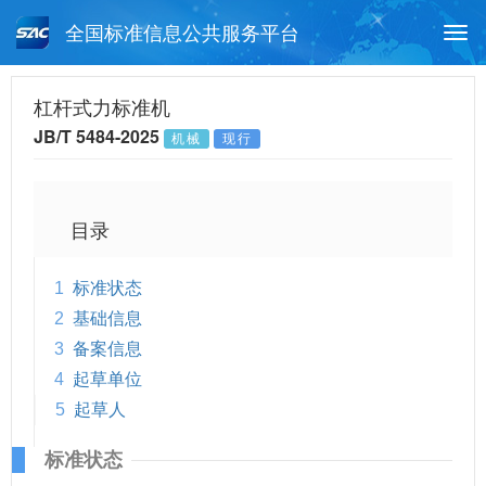
全国标准信息公共服务平台
Togg
navi
首页
行业标准
标准查询
杠杆式力标准机
JB/T 5484-2025
机械
现行
月报查询
标准公告查询
帮助中心
目录
1
标准状态
2
基础信息
3
备案信息
4
起草单位
5
起草人
标准状态