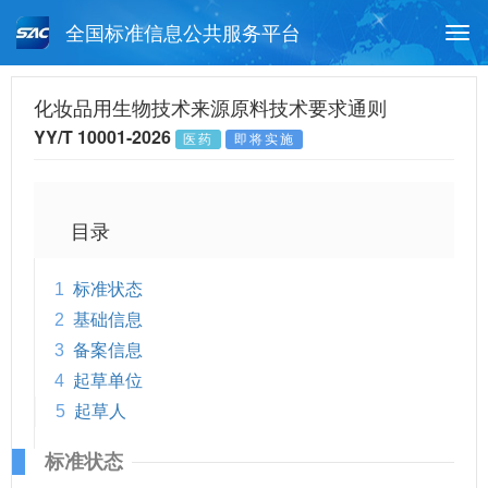
全国标准信息公共服务平台
Togg
navi
首页
行业标准
标准查询
化妆品用生物技术来源原料技术要求通则
YY/T 10001-2026
医药
即将实施
月报查询
标准公告查询
帮助中心
目录
1
标准状态
2
基础信息
3
备案信息
4
起草单位
5
起草人
标准状态