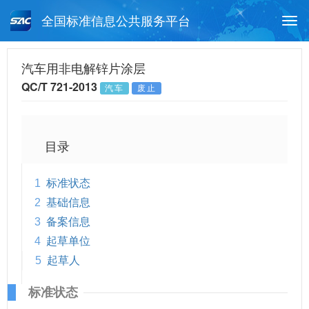
全国标准信息公共服务平台
Togg
navi
首页
行业标准
标准查询
汽车用非电解锌片涂层
QC/T 721-2013
汽车
废止
月报查询
标准公告查询
帮助中心
目录
1
标准状态
2
基础信息
3
备案信息
4
起草单位
5
起草人
标准状态