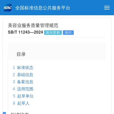
全国标准信息公共服务平台
Togg
navi
首页
行业标准
标准查询
美容业服务质量管理规范
SB/T 11243—2024
国内贸易
现行
月报查询
标准公告查询
帮助中心
目录
1
标准状态
2
基础信息
3
备案信息
4
适用范围
5
起草单位
6
起草人