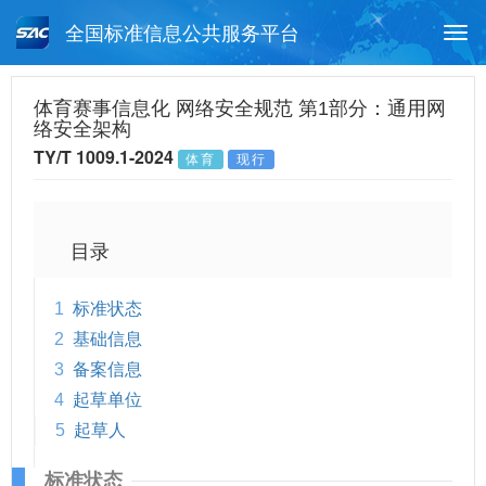
全国标准信息公共服务平台
Togg
navi
首页
行业标准
标准查询
体育赛事信息化 网络安全规范 第1部分：通用网
络安全架构
月报查询
标准公告查询
帮助中心
TY/T 1009.1-2024
体育
现行
目录
1
标准状态
2
基础信息
3
备案信息
4
起草单位
5
起草人
标准状态