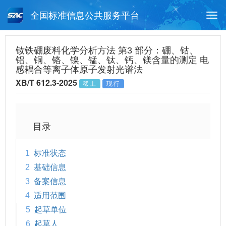
全国标准信息公共服务平台
Togg
navi
首页
行业标准
标准查询
钕铁硼废料化学分析方法 第3 部分：硼、钴、
铝、铜、铬、镍、锰、钛、钙、镁含量的测定 电
月报查询
标准公告查询
帮助中心
感耦合等离子体原子发射光谱法
XB/T 612.3-2025
稀土
现行
目录
1
标准状态
2
基础信息
3
备案信息
4
适用范围
5
起草单位
6
起草人