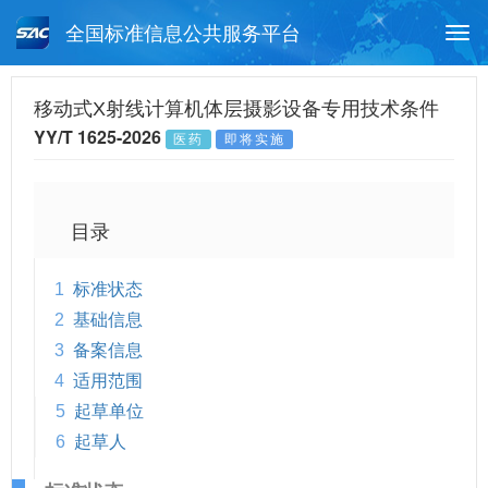
全国标准信息公共服务平台
Togg
navi
首页
行业标准
标准查询
移动式X射线计算机体层摄影设备专用技术条件
YY/T 1625-2026
医药
即将实施
月报查询
标准公告查询
帮助中心
目录
1
标准状态
2
基础信息
3
备案信息
4
适用范围
5
起草单位
6
起草人