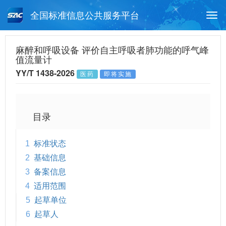
全国标准信息公共服务平台
Togg
navi
首页
行业标准
标准查询
麻醉和呼吸设备 评价自主呼吸者肺功能的呼气峰
值流量计
月报查询
标准公告查询
帮助中心
YY/T 1438-2026
医药
即将实施
目录
1
标准状态
2
基础信息
3
备案信息
4
适用范围
5
起草单位
6
起草人