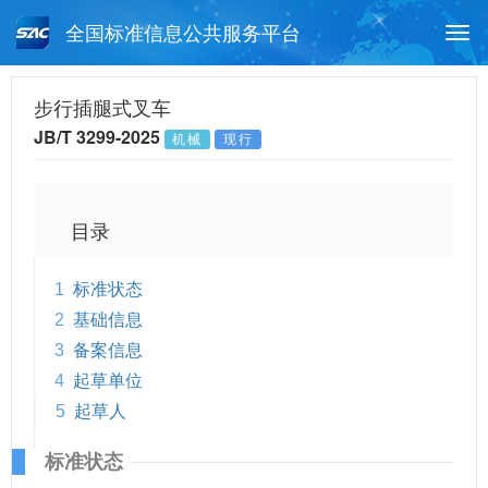
全国标准信息公共服务平台
Togg
navi
首页
行业标准
标准查询
步行插腿式叉车
JB/T 3299-2025
机械
现行
月报查询
标准公告查询
帮助中心
目录
1
标准状态
2
基础信息
3
备案信息
4
起草单位
5
起草人
标准状态