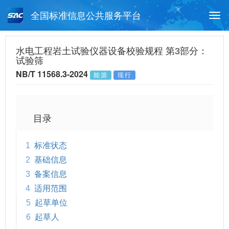
全国标准信息公共服务平台
Togg
navi
首页
行业标准
标准查询
水电工程岩土试验仪器设备校验规程 第3部分：
试验筛
月报查询
标准公告查询
帮助中心
NB/T 11568.3-2024
能源
现行
目录
1
标准状态
2
基础信息
3
备案信息
4
适用范围
5
起草单位
6
起草人