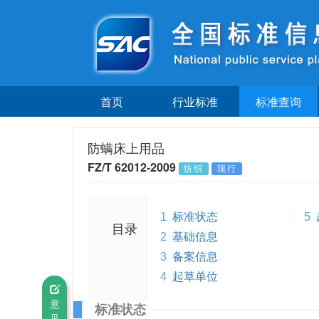
首页
行业标准
标准查询
防螨床上用品
FZ/T 62012-2009
纺织
现行
1
标准状态
5
目录
2
基础信息
3
备案信息
4
起草单位
意
标准状态
见