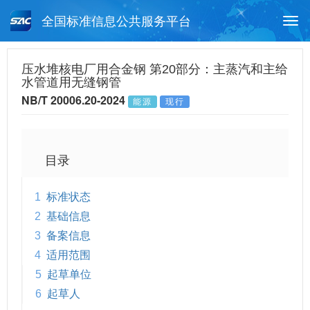
全国标准信息公共服务平台
Togg
navi
首页
行业标准
标准查询
压水堆核电厂用合金钢 第20部分：主蒸汽和主给
水管道用无缝钢管
月报查询
标准公告查询
帮助中心
NB/T 20006.20-2024
能源
现行
目录
1
标准状态
2
基础信息
3
备案信息
4
适用范围
5
起草单位
6
起草人