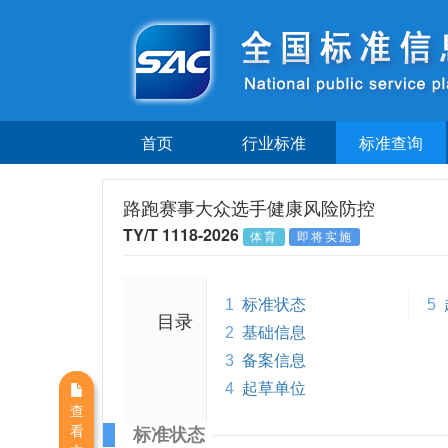
首页
行业标准
标准查询
路跑赛事大众选手健康风险防控
TY/T 1118-2026
体育
即将实施
1
标准状态
5
目录
2
基础信息
3
备案信息
4
起草单位
查
看
标准状态