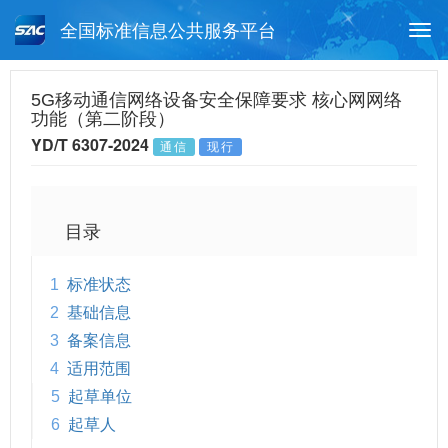
全国标准信息公共服务平台
Togg
navi
首页
行业标准
标准查询
5G移动通信网络设备安全保障要求 核心网网络
功能（第二阶段）
月报查询
标准公告查询
帮助中心
YD/T 6307-2024
通信
现行
目录
1
标准状态
2
基础信息
3
备案信息
4
适用范围
5
起草单位
6
起草人