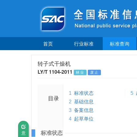
首页
行业标准
标准查询
转子式干燥机
LY/T 1104-2011
林业
废止
1
标准状态
5
目录
2
基础信息
3
备案信息
4
起草单位
标准状态
意