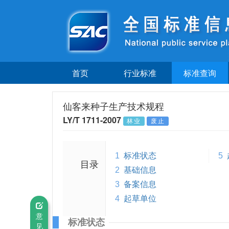
首页
行业标准
标准查询
仙客来种子生产技术规程
LY/T 1711-2007
林业
废止
1
标准状态
5
目录
2
基础信息
3
备案信息
4
起草单位
意
标准状态
见