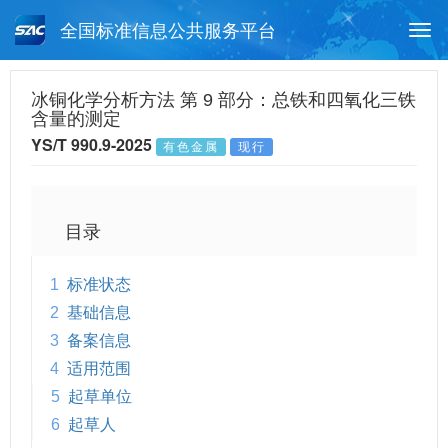
全国标准信息公共服务平台
Togg
navi
首页
行业标准
标准查询
冰铜化学分析方法 第 9 部分：总铁和四氧化三铁
含量的测定
月报查询
标准公告查询
帮助中心
YS/T 990.9-2025
有色金属
现行
目录
1
标准状态
2
基础信息
3
备案信息
4
适用范围
5
起草单位
6
起草人