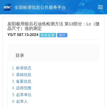
全国标准信息公共服务平台
Togg
navi
首页
行业标准
标准查询
炭阳极用煅后石油焦检测方法 第13部分：Lc（微
晶尺寸）值的测定
月报查询
标准公告查询
帮助中心
YS/T 587.13-2024
有色金属
现行
目录
1
标准状态
2
基础信息
3
备案信息
4
适用范围
5
起草单位
6
起草人