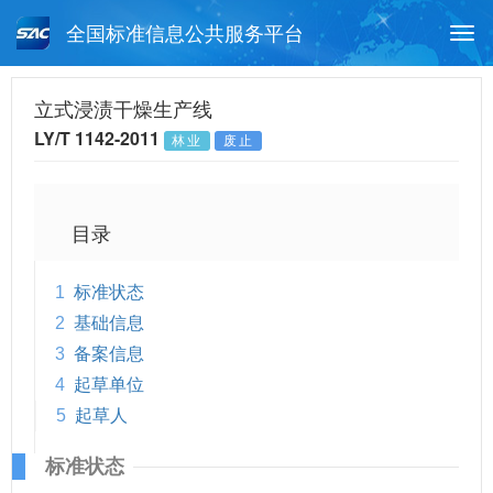
全国标准信息公共服务平台
Togg
navi
首页
行业标准
标准查询
立式浸渍干燥生产线
LY/T 1142-2011
林业
废止
月报查询
标准公告查询
帮助中心
目录
1
标准状态
2
基础信息
3
备案信息
4
起草单位
5
起草人
标准状态