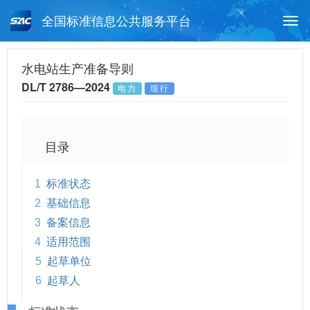
全国标准信息公共服务平台
Togg
navi
首页
行业标准
标准查询
水电站生产准备导则
DL/T 2786—2024
电力
现行
月报查询
标准公告查询
帮助中心
目录
1
标准状态
2
基础信息
3
备案信息
4
适用范围
5
起草单位
6
起草人